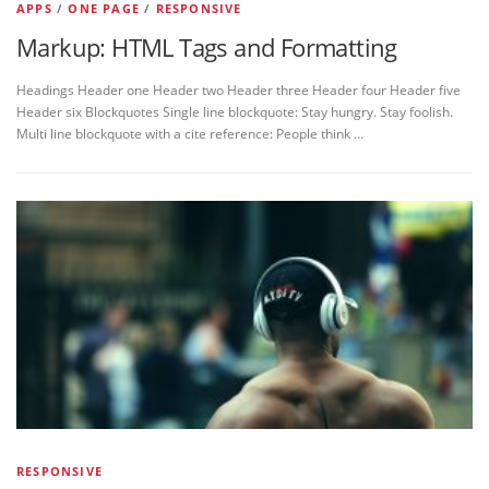
APPS
/
ONE PAGE
/
RESPONSIVE
Markup: HTML Tags and Formatting
Headings Header one Header two Header three Header four Header five
Header six Blockquotes Single line blockquote: Stay hungry. Stay foolish.
Multi line blockquote with a cite reference: People think …
RESPONSIVE